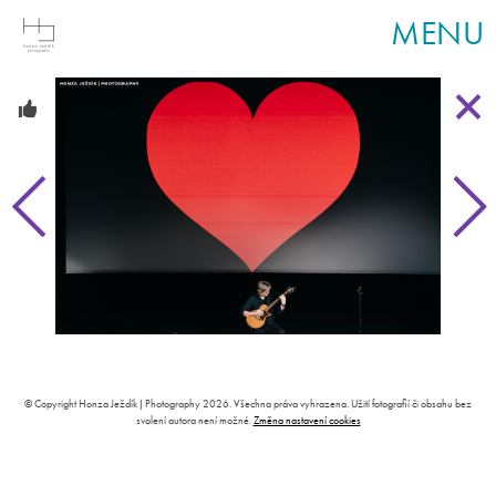
MENU
© Copyright Honza Ježdík | Photography 2026. Všechna práva vyhrazena. Užití fotografií či obsahu bez
svolení autora není možné.
Změna nastavení cookies