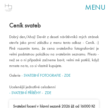
MENU
Ceník svateb
Dobrý den/Ahoj! Devět z deseti návštěvníků mých stránek
otevře jako první záložku z menu tento odkaz - Ceník. :)
Plně rozumím tomu, že cena svatebního fotografování je
velmi podstatnou položkou na svatebním seznamu. Přesto -
než se o ní případně začneme bavit, velmi mě potěší, když
mrnete na to, co si vlastně kupujete.
Galerie
- SVATEBNÍ FOTOGRAFIE - ZDE
Ucelenější jednotlivé celodenní
- SVATEBNÍ PŘÍBĚHY - ZDE
Svatební focení v hlavní sezoně 2026 již od 16000 Kč