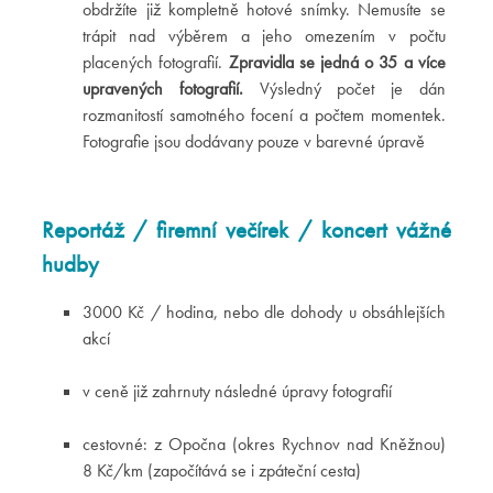
obdržíte již kompletně hotové snímky. Nemusíte se
trápit nad výběrem a jeho omezením v počtu
placených fotografií.
Zpravidla se jedná o 35 a více
upravených fotografií.
Výsledný počet je dán
rozmanitostí samotného focení a počtem momentek.
Fotografie jsou dodávany pouze v barevné úpravě
Reportáž / firemní večírek / koncert vážné
hudby
3000 Kč / hodina, nebo dle dohody u obsáhlejších
akcí
v ceně již zahrnuty následné úpravy fotografií
cestovné: z Opočna (okres Rychnov nad Kněžnou)
8 Kč/km (započítává se i zpáteční cesta)