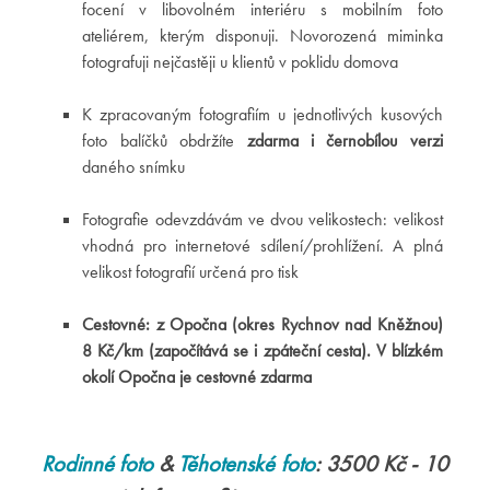
focení v libovolném interiéru s mobilním foto
ateliérem, kterým disponuji. Novorozená miminka
fotografuji nejčastěji u klientů v poklidu domova
K zpracovaným fotografiím u jednotlivých kusových
foto balíčků obdržíte
zdarma i černobílou verzi
daného snímku
Fotografie odevzdávám ve dvou velikostech: velikost
vhodná pro internetové sdílení/prohlížení. A plná
velikost fotografií určená pro tisk
Cestovné: z Opočna (okres Rychnov nad Kněžnou)
8 Kč/km (započítává se i zpáteční cesta). V blízkém
okolí Opočna je cestovné zdarma
Rodinné foto
&
Těhotenské foto
: 3500 Kč - 10