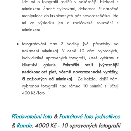
Jde mi o fotografii rodičů v nejtěsnější blízkosti s
miminkem. Žádné stylizování, dekorace, či náročné
manipulace do krkolomných póz novorozeňátka. Jde
mi ve výsledku jen o rodičovské souznění s
miminkem
fotografování max 2 hodiny (vč. přestávky na
nakrmení miminka). V ceně 10 vámi vybraných,
individuálně upravených fotografií, které vybíráte z
klientské galerie.
Pokročilá retuš (výraznější
nedokonalosti pleti, včetně novorozenecké vyrážky,
či zažloutlých očí miminka).
Za každou další Vámi
vybranou fotografii nad rámec 10 snímků si účtuji
400 Kč/foto
Předsvatební foto
&
Portrétové foto jednotlivce
&
Rande
: 4000 Kč - 10 upravených fotografií