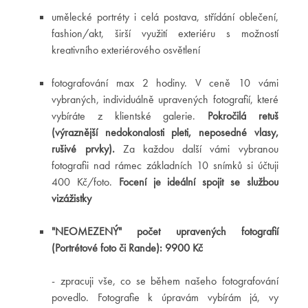
umělecké portréty i celá postava, střídání oblečení,
fashion/akt, širší využití exteriéru s možností
kreativního exteriérového osvětlení
fotografování max 2 hodiny. V ceně 10 vámi
vybraných, individuálně upravených fotografií, které
vybíráte z klientské galerie.
Pokročilá retuš
(výraznější nedokonalosti pleti, neposedné vlasy,
rušivé prvky).
Za každou další vámi vybranou
fotografii nad rámec základních 10 snímků si účtuji
400 Kč/foto.
Focení je ideální spojit se službou
vizážistky
"NEOMEZENÝ" počet upravených fotografií
(Portrétové foto či Rande): 9900 Kč
- zpracuji vše, co se během našeho fotografování
povedlo. Fotografie k úpravám vybírám já, vy