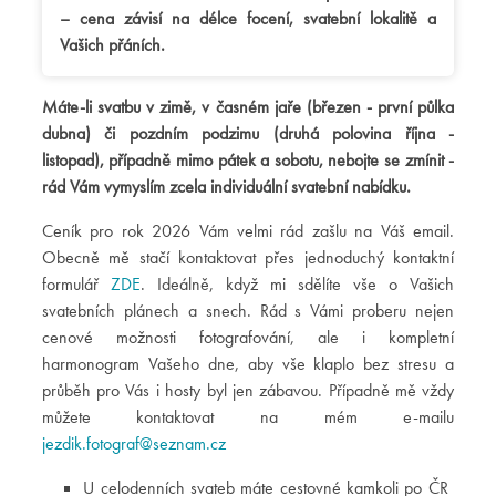
– cena závisí na délce focení, svatební lokalitě a
Vašich přáních.
Máte-li svatbu v zimě, v časném jaře (březen - první půlka
dubna) či pozdním podzimu (druhá polovina října -
listopad), případně mimo pátek a sobotu, nebojte se zmínit -
rád Vám vymyslím zcela individuální svatební nabídku.
Ceník pro rok 2026 Vám velmi rád zašlu na Váš email.
Obecně mě stačí kontaktovat přes jednoduchý kontaktní
formulář
ZDE
. Ideálně, když mi sdělíte vše o Vašich
svatebních plánech a snech. Rád s Vámi proberu nejen
cenové možnosti fotografování, ale i kompletní
harmonogram Vašeho dne, aby vše klaplo bez stresu a
průběh pro Vás i hosty byl jen zábavou. Případně mě vždy
můžete kontaktovat na mém e-mailu
jezdik.fotograf@seznam.cz
U celodenních svateb máte cestovné kamkoli po ČR