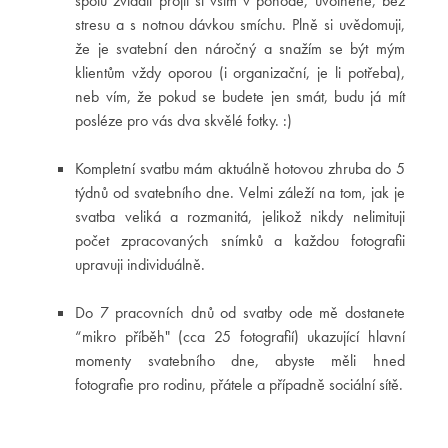
spolu zvládli projít si vším v pohodě, uvolněně, bez
stresu a s notnou dávkou smíchu. Plně si uvědomuji,
že je svatební den náročný a snažím se být mým
klientům vždy oporou (i organizační, je li potřeba),
neb vím, že pokud se budete jen smát, budu já mít
posléze pro vás dva skvělé fotky. :)
Kompletní svatbu mám aktuálně hotovou zhruba do 5
týdnů od svatebního dne. Velmi záleží na tom, jak je
svatba veliká a rozmanitá, jelikož nikdy nelimituji
počet zpracovaných snímků a každou fotografii
upravuji individuálně.
Do 7 pracovních dnů od svatby ode mě dostanete
“mikro příběh" (cca 25 fotografií) ukazující hlavní
momenty svatebního dne, abyste měli hned
fotografie pro rodinu, přátele a případně sociální sítě.