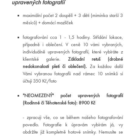
upravených fotografií
maximální počet 2 dospělí + 3 děti (miminka starší 3
měsíců) + domácí mazlíček
fotografování cca 1 - 1,5 hodiny. Střídání lokace,
případně i oblečení. V ceně 10 vámi vybraných,
individuálně upravených fotografií, které vybíráte z
klientské galerie.
Základní retuš (drobné
nedokonalosti pleti či oblečení).
Za každou další
Vámi vybranou fotografii nad rámec 10 snímků si
účtuji 350 Kč/foto
"NEOMEZENÝ" počet upravených fotografií
(Rodinné či Těhotenské foto): 8900 Kč
- zpracuji vše, co se během našeho fotografování
povedlo. Fotografie k úpravám vybírám já, vy
obdržíte již kompletně hotové snímky. Nemusíte se