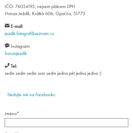
IČO: 76054195, nejsem plátcem DPH
Honza Ježdík, Krátká 606, Opočno, 51773
E-mail:
jezdik.fotograf@seznam.cz
Instagram
:
honzajezdik
Tel:
sedm sedm sedm osm sedm jedna pět jedna jedna :)
Sledujte mě na Facebooku
Jméno*