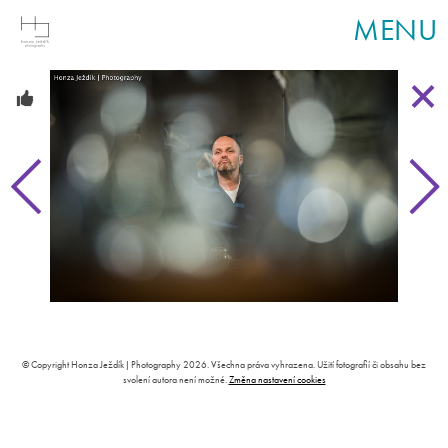
MENU
© Copyright Honza Ježdík | Photography 2026. Všechna práva vyhrazena. Užití fotografií či obsahu bez
svolení autora není možné.
Změna nastavení cookies