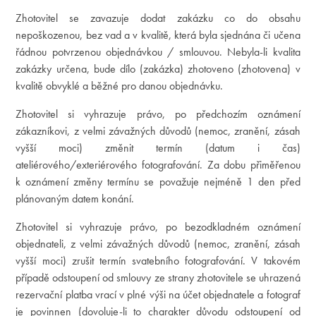
Zhotovitel se zavazuje dodat zakázku co do obsahu
nepoškozenou, bez vad a v kvalitě, která byla sjednána či učena
řádnou potvrzenou objednávkou / smlouvou. Nebyla-li kvalita
zakázky určena, bude dílo (zakázka) zhotoveno (zhotovena) v
kvalitě obvyklé a běžné pro danou objednávku.
Zhotovitel si vyhrazuje právo, po předchozím oznámení
zákazníkovi, z velmi závažných důvodů (nemoc, zranění, zásah
vyšší moci) změnit termín (datum i čas)
ateliérového/exteriérového fotografování. Za dobu přiměřenou
k oznámení změny termínu se považuje nejméně 1 den před
plánovaným datem konání.
Zhotovitel si vyhrazuje právo, po bezodkladném oznámení
objednateli, z velmi závažných důvodů (nemoc, zranění, zásah
vyšší moci) zrušit termín svatebního fotografování. V takovém
případě odstoupení od smlouvy ze strany zhotovitele se uhrazená
rezervační platba vrací v plné výši na účet objednatele a fotograf
je povinnen (dovoluje-li to charakter důvodu odstoupení od