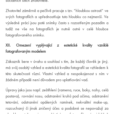
sociálních sítích zhotovitele.
Zhotovitel záměrně a pečlivě pracuje s tzv. “hloubkou ostrosti” ve
svých fotografiích a upřednostňuje tuto hloubku co nejmenší. Ve
výsledné práci jsou poté snímky často s rozostřeným pozadím a
tudíž ne vše na fotografiích je nutně ostré v celé hloubce
fotografovaného snímku.
XII. Omezení vyplývající z estetické kvality vzniklé
fotografovaným modelem
Zákazník bere v úvahu a souhlasí s tím, že každý člověk je jiný,
má svůj osobitý vzhled a estetická kvalita fotografií se vzhledem k
této skutečnosti různí. Vlastní vzhled a nespokojenost s ním v
žádném případě není důvodem pro uplatňování vad.
Úpravy jako jsou např. zeštíhlení (ramena, ruce, boky, nohy, celá
postava), rovnání nosu, odstranění kruhů pod očima, odstranění
tetování, odstranění opálených ramínek, nekvalitní make-up,
rozcuchaný či jinak zničený účes a podobné se nepovažují za