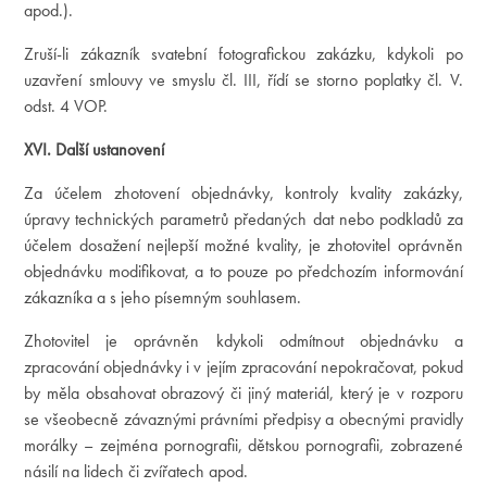
apod.).
Zruší-li zákazník svatební fotografickou zakázku, kdykoli po
uzavření smlouvy ve smyslu čl. III, řídí se storno poplatky čl. V.
odst. 4 VOP.
XVI. Další ustanovení
Za účelem zhotovení objednávky, kontroly kvality zakázky,
úpravy technických parametrů předaných dat nebo podkladů za
účelem dosažení nejlepší možné kvality, je zhotovitel oprávněn
objednávku modifikovat, a to pouze po předchozím informování
zákazníka a s jeho písemným souhlasem.
Zhotovitel je oprávněn kdykoli odmítnout objednávku a
zpracování objednávky i v jejím zpracování nepokračovat, pokud
by měla obsahovat obrazový či jiný materiál, který je v rozporu
se všeobecně závaznými právními předpisy a obecnými pravidly
morálky – zejména pornografii, dětskou pornografii, zobrazené
násilí na lidech či zvířatech apod.