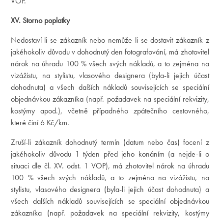
VOP.
XV. Storno poplatky
Nedostaví-li se zákazník nebo nemůže-li se dostavit zákazník z
jakéhokoliv důvodu v dohodnutý den fotografování, má zhotovitel
nárok na úhradu 100 % všech svých nákladů, a to zejména na
vizážistu, na stylistu, vlasového designera (byla-li jejich účast
dohodnuta) a všech dalších nákladů souvisejících se speciální
objednávkou zákazníka (např. požadavek na speciální rekvizity,
kostýmy apod.), včetně případného zpátečního cestovného,
které činí 6 Kč/km.
Zruší-li zákazník dohodnutý termín (datum nebo čas) focení z
jakéhokoliv důvodu 1 týden před jeho konáním (a nejde-li o
situaci dle čl. XV. odst. 1 VOP), má zhotovitel nárok na úhradu
100 % všech svých nákladů, a to zejména na vizážistu, na
stylistu, vlasového designera (byla-li jejich účast dohodnuta) a
všech dalších nákladů souvisejících se speciální objednávkou
zákazníka (např. požadavek na speciální rekvizity, kostýmy