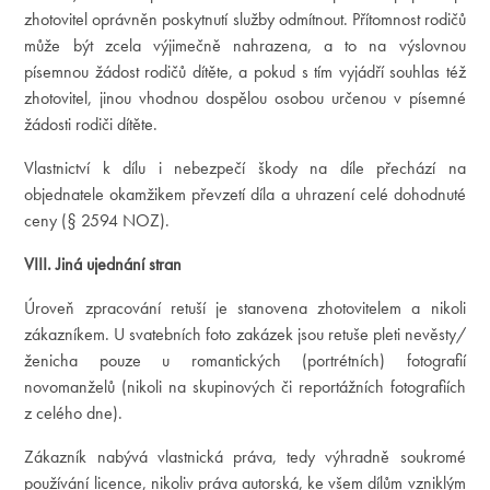
zhotovitel oprávněn poskytnutí služby odmítnout. Přítomnost rodičů
může být zcela výjimečně nahrazena, a to na výslovnou
písemnou žádost rodičů dítěte, a pokud s tím vyjádří souhlas též
zhotovitel, jinou vhodnou dospělou osobou určenou v písemné
žádosti rodiči dítěte.
Vlastnictví k dílu i nebezpečí škody na díle přechází na
objednatele okamžikem převzetí díla a uhrazení celé dohodnuté
ceny (§ 2594 NOZ).
VIII. Jiná ujednání stran
Úroveň zpracování retuší je stanovena zhotovitelem a nikoli
zákazníkem. U svatebních foto zakázek jsou retuše pleti nevěsty/
ženicha pouze u romantických (portrétních) fotografií
novomanželů (nikoli na skupinových či reportážních fotografiích
z celého dne).
Zákazník nabývá vlastnická práva, tedy výhradně soukromé
používání licence, nikoliv práva autorská, ke všem dílům vzniklým