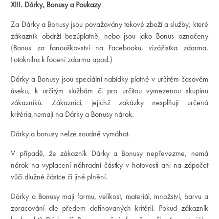
XIII. Dárky, Bonusy a Poukazy
Za Dárky a Bonusy jsou považovány takové zboží a služby, které
zákazník obdrží bezúplatně, nebo jsou jako Bonus označeny
(Bonus za fanouškovství na Facebooku, vizážistka zdarma,
Fotokniha k focení zdarma apod.)
Dárky a Bonusy jsou speciální nabídky platné v určitém časovém
úseku, k určitým službám či pro určitou vymezenou skupinu
zákazníků. Zákazníci, jejichž zakázky nesplňují určená
kritéria,nemají na Dárky a Bonusy nárok.
Dárky a bonusy nelze soudně vymáhat.
V případě, že zákazník Dárky a Bonusy nepřevezme, nemá
nárok na vyplacení náhradní částky v hotovosti ani na zápočet
vůči dlužné částce či jiné plnění.
Dárky a Bonusy mají formu, velikost, materiál, množství, barvu a
zpracování dle předem definovaných kritérií. Pokud zákazník