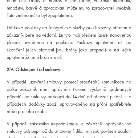
bude chtít Dárky či Bonusy v jiné formě, velikosti, materiálu,
množství, barvě či zpracování může mu to zpracovatel umožnit.
Tato změna může být zpoplatněna.
Dárkové poukazy na fotografické služby jsou hrazeny předem a
zákazník bere na vědomí, že tyto mají předem jasně stanovenou
platnost uvedenou na poukazu. Poukazy uplatněné až po
skončení jejich platnosti jsou brány jako propadlé a na jejich
uplatnění již není brán zřetel.
XIV. Odstoupení od smlouvy
V případě uzavření smlouvy pomocí prostředků komunikace na
dálku zákazník není oprávněn (kromě výslovně sjednaných
případů) od smlouvy odstoupit do 14 dnů od převzetí plnění, tj. v
případech dodávky zboží upravovaného na přání spotřebitele
nebo pro jeho osobu.
V případě zákazníka nepodnikatele je zákazník oprávněn od
smlouvy odstoupit až do zhotovení díla, je však povinen zaplatit