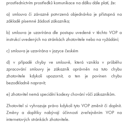
prostřednictvím prostředků komunikace na dálku dále platí, že:
a) smlouva či závazně potvrzená objednávka je přístupná na
základě písemné žádosti zákazníka;
b) smlouva je uzavírána dle postupu uvedené v těchto VOP a
instrukcí uvedených na stránkách zhotovitele nebo na vyžádání;
c) smlouva je uzavírána v jazyce českém
d) v případě chyby ve smlouvě, která vznikla v průběhu
zpracování smlouvy je zákazník oprávněn na tuto chybu
zhotovitele kdykoli upozornit, a ten je povinen chybu
bezodkladně napravit;
e) zhotovitel nemá speciální kodexy chování vůči zákazníkům.
Zhotovitel si vyhrazuje právo kdykoli tyto VOP změnit či doplnit.
Změny a doplňky nabývají účinnosti zveřejněním VOP na
internetových stránkách zhotovitele.