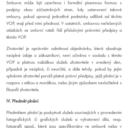
Smlouva může být uzavřena i formální písemnou formou s
podpisy obou zúčastněných stran, kdy ustanovení takové
smlouvy, pokud upravují jednotlivé podmínky odlišně od těchto
VOP, mají před nimi přednost. V ostatních, smlouvou neřešených
otázkách se smluvní vztah řídí příslušnými právními předpisy a
těmito VOP.
Zhotovitel je oprávněn odmítnout objednávku, která obsahuje
neúplné údaje o zákazníkovi, není učiněna v souladu s těmito
VOP a platnou nabídkou služeb zhotovitele v uvedený den,
případně je neúplná, či neurčitá, a dále tehdy, pokud by jejím
splněním zhotovitel porušil platné právní předpisy, jejíž plnění je v
rozporu s etikou a morálkou, nebo jiným způsobem neslučitelné s
filozofií zhotovitele.
IV. Předmět plnění
Předmětem plnění je poskytnutí služeb souvisejících s provedením
fotografických či grafických služeb a vyhotovení díla, resp.
fotografií apod., které jsou specifikovány ve smlouvě nebo v