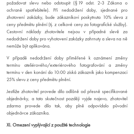
požadovat slevu nebo odstoupit (§ 19 odst. 2‑3 Zákona o
ochraně spotřebitele). Při nedodržení doby, sjednané pro
zhotovení zakázky, bude zákazníkovi poskytnuta 10% sleva z
ceny předmětu plnění (tj. z celkové ceny za fotografické služby).
Cestovní náklady zhotovitele nejsou v případné slevě za
nedodržení doby pro vyhotovení zakázky zahrnuty a sleva na ně
nemůže být aplikována.
V případě nedodržení doby přiměřené k oznámení změny
termínu ateliérového/exteriérového fotografování a změny
termínu v den konání do 10:00 získá zákazník jako kompenzaci
25% slevu z ceny předmětu plnění.
Jestliže zhotovitel provede dílo odlišně od přesně specifikované
objednávky, a tato skutečnost později vyjde najevo, zhotovitel
zdarma provede dílo tak, aby plně odpovídalo původní
objednávce zákazníka.
XI. Omezení vyplývající z použité technologie