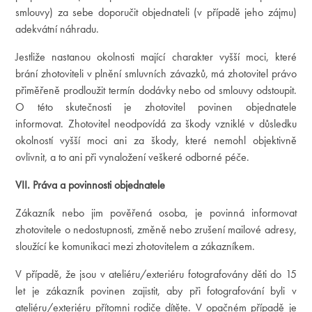
smlouvy) za sebe doporučit objednateli (v případě jeho zájmu)
adekvátní náhradu.
Jestliže nastanou okolnosti mající charakter vyšší moci, které
brání zhotoviteli v plnění smluvních závazků, má zhotovitel právo
přiměřeně prodloužit termín dodávky nebo od smlouvy odstoupit.
O této skutečnosti je zhotovitel povinen objednatele
informovat. Zhotovitel neodpovídá za škody vzniklé v důsledku
okolností vyšší moci ani za škody, které nemohl objektivně
ovlivnit, a to ani při vynaložení veškeré odborné péče.
VII. Práva a povinnosti objednatele
Zákazník nebo jim pověřená osoba, je povinná informovat
zhotovitele o nedostupnosti, změně nebo zrušení mailové adresy,
sloužící ke komunikaci mezi zhotovitelem a zákazníkem.
V případě, že jsou v ateliéru/exteriéru fotografovány děti do 15
let je zákazník povinen zajistit, aby při fotografování byli v
ateliéru/exteriéru přítomni rodiče dítěte. V opačném případě je