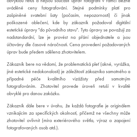
obvyklou retuš a nejsou součástí úprav fotografií v rámci běžně
uváděné ceny fotografování. Stejné podmínky platí pro
zašpiněné svatební šaty (počasím, nepozorností) či jinak
poškozené oblečení, kde by zákazník požadoval digitální
estetické úpravy "do původního stavu". Tyto úpravy se považují za
nadstandardní, lze je provést na přání objednatele a jsou
účtovány dle časové náročnosti. Cena provedení požadovaných
úprav bude předem sdělena zhotovitelem.
Zákazník bere na vědomí, že problematická pleť (akné, vyrážka,
jiné estetické nedokonalosti) je záležitostí zákazníka samotného a
případné péče kvalitního vizážisty před samotným
fotografováním. Zhotovitel provede úroveň retuší v kvalitě
obvyklé pro danou zakázku.
Zákazník dále bere v úvahu, že každá fotografie je originálem
vznikajícím za specifických okolností, přičemž ne všechny může
zhotovitel ovlivnit (míra exteriérového světla, výraz a zapojení
fotografovaných osob atd.).