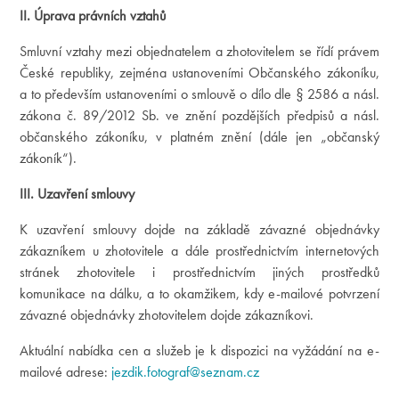
II. Úprava právních vztahů
Smluvní vztahy mezi objednatelem a zhotovitelem se řídí právem
České republiky, zejména ustanoveními Občanského zákoníku,
a to především ustanoveními o smlouvě o dílo dle § 2586 a násl.
zákona č. 89/2012 Sb. ve znění pozdějších předpisů a násl.
občanského zákoníku, v platném znění (dále jen „občanský
zákoník“).
III. Uzavření smlouvy
K uzavření smlouvy dojde na základě závazné objednávky
zákazníkem u zhotovitele a dále prostřednictvím internetových
stránek zhotovitele i prostřednictvím jiných prostředků
komunikace na dálku, a to okamžikem, kdy e-mailové potvrzení
závazné objednávky zhotovitelem dojde zákazníkovi.
Aktuální nabídka cen a služeb je k dispozici na vyžádání na e-
mailové adrese:
jezdik.fotograf@seznam.cz