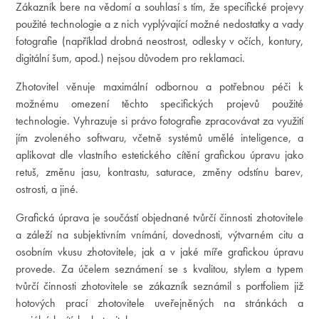
Zákazník bere na vědomí a souhlasí s tím, že specifické projevy
použité technologie a z nich vyplývající možné nedostatky a vady
fotografie (například drobná neostrost, odlesky v očích, kontury,
digitální šum, apod.) nejsou důvodem pro reklamaci.
Zhotovitel věnuje maximální odbornou a potřebnou péči k
možnému omezení těchto specifických projevů použité
technologie. Vyhrazuje si právo fotografie zpracovávat za využití
jím zvoleného softwaru, včetně systémů umělé inteligence, a
aplikovat dle vlastního estetického cítění grafickou úpravu jako
retuš, změnu jasu, kontrastu, saturace, změny odstínu barev,
ostrosti, a jiné.
Grafická úprava je součástí objednané tvůrčí činnosti zhotovitele
a záleží na subjektivním vnímání, dovednosti, výtvarném citu a
osobním vkusu zhotovitele, jak a v jaké míře grafickou úpravu
provede. Za účelem seznámení se s kvalitou, stylem a typem
tvůrčí činnosti zhotovitele se zákazník seznámil s portfoliem již
hotových prací zhotovitele uveřejněných na stránkách a