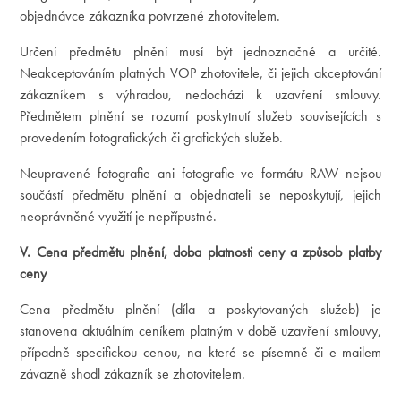
objednávce zákazníka potvrzené zhotovitelem.
Určení předmětu plnění musí být jednoznačné a určité.
Neakceptováním platných VOP zhotovitele, či jejich akceptování
zákazníkem s výhradou, nedochází k uzavření smlouvy.
Předmětem plnění se rozumí poskytnutí služeb souvisejících s
provedením fotografických či grafických služeb.
Neupravené fotografie ani fotografie ve formátu RAW nejsou
součástí předmětu plnění a objednateli se neposkytují, jejich
neoprávněné využití je nepřípustné.
V. Cena předmětu plnění, doba platnosti ceny a způsob platby
ceny
Cena předmětu plnění (díla a poskytovaných služeb) je
stanovena aktuálním ceníkem platným v době uzavření smlouvy,
případně specifickou cenou, na které se písemně či e-mailem
závazně shodl zákazník se zhotovitelem.