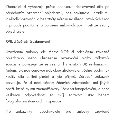
Zhotovitel si vyhrazuje právo pozastavit zhotovování díla po
předchozím oznámení objednateli, bez povinnosti uhradit mu
jakékoliv vyrovnání a bez ztráty nároku na úhradu vzniklých škod
v případě podstatného porušení smluvních povinností ze strany
objednatele.
XVII. Závěrečná ustanovení
Uzavřením smlouvy dle těchto VOP či odesláním závazné
objednávky nebo uhrazením rezervační platby zákazník
současně potvrzuje, že se seznámil s těmito VOP, reklamačním
řádem, platnou cenovou nabídkou zhotovitele, včetně podmínek
kvality díla a lhůt plnění a tyto přijímá. Zároveň zákazník
potvrzuje, že si není vědom žádných zdravotních ani jiných
obtíží, které by mu znemožňovaly účast na fotografování, a nese
veškerou odpovědnost za svůj zdravotní stav během
fotografování standardním způsobem.
Pro zákazníky nepodnikatele pro smlouvy uzavřené