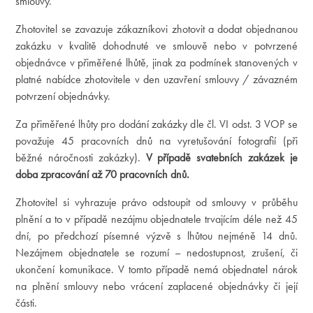
smlouvy.
Zhotovitel se zavazuje zákazníkovi zhotovit a dodat objednanou
zakázku v kvalitě dohodnuté ve smlouvě nebo v potvrzené
objednávce v přiměřené lhůtě, jinak za podmínek stanovených v
platné nabídce zhotovitele v den uzavření smlouvy / závazném
potvrzení objednávky.
Za přiměřené lhůty pro dodání zakázky dle čl. VI odst. 3 VOP se
považuje 45 pracovních dnů na vyretušování fotografií (při
běžné náročnosti zakázky).
V případě svatebních zakázek je
doba zpracování až 70 pracovních dnů.
Zhotovitel si vyhrazuje právo odstoupit od smlouvy v průběhu
plnění a to v případě nezájmu objednatele trvajícím déle než 45
dní, po předchozí písemné výzvě s lhůtou nejméně 14 dnů.
Nezájmem objednatele se rozumí – nedostupnost, zrušení, či
ukončení komunikace. V tomto případě nemá objednatel nárok
na plnění smlouvy nebo vrácení zaplacené objednávky či její
části.