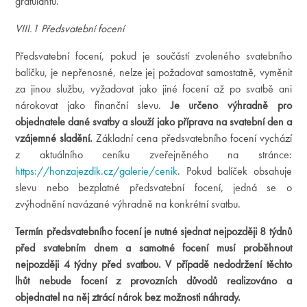
gratulantů.
VIII.1 Předsvatební focení
Předsvatební focení, pokud je součástí zvoleného svatebního
balíčku, je nepřenosné, nelze jej požadovat samostatně, vyměnit
za jinou službu, vyžadovat jako jiné focení až po svatbě ani
nárokovat jako finanční slevu.
Je určeno výhradně pro
objednatele dané svatby a slouží jako příprava na svatební den a
vzájemné sladění.
Základní cena předsvatebního focení vychází
z aktuálního ceníku zveřejněného na stránce:
https://honzajezdik.cz/galerie/cenik
. Pokud balíček obsahuje
slevu nebo bezplatné předsvatební focení, jedná se o
zvýhodnění navázané výhradně na konkrétní svatbu.
Termín předsvatebního focení je nutné sjednat nejpozději 8 týdnů
před svatebním dnem a samotné focení musí proběhnout
nejpozději 4 týdny před svatbou. V případě nedodržení těchto
lhůt nebude focení z provozních důvodů realizováno a
objednatel na něj ztrácí nárok bez možnosti náhrady.