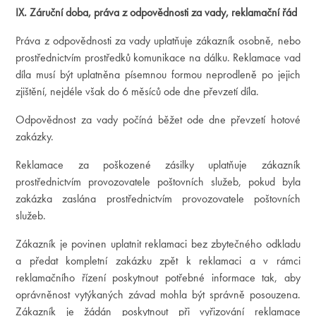
IX. Záruční doba, práva z odpovědnosti za vady, reklamační řád
Práva z odpovědnosti za vady uplatňuje zákazník osobně, nebo
prostřednictvím prostředků komunikace na dálku. Reklamace vad
díla musí být uplatněna písemnou formou neprodleně po jejich
zjištění, nejdéle však do 6 měsíců ode dne převzetí díla.
Odpovědnost za vady počíná běžet ode dne převzetí hotové
zakázky.
Reklamace za poškozené zásilky uplatňuje zákazník
prostřednictvím provozovatele poštovních služeb, pokud byla
zakázka zaslána prostřednictvím provozovatele poštovních
služeb.
Zákazník je povinen uplatnit reklamaci bez zbytečného odkladu
a předat kompletní zakázku zpět k reklamaci a v rámci
reklamačního řízení poskytnout potřebné informace tak, aby
oprávněnost vytýkaných závad mohla být správně posouzena.
Zákazník je žádán poskytnout při vyřizování reklamace