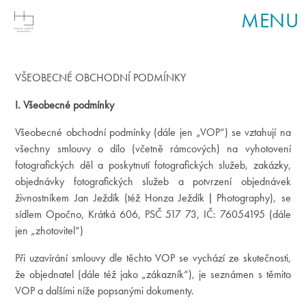
MENU
VŠEOBECNÉ OBCHODNÍ PODMÍNKY
I. Všeobecné podmínky
Všeobecné obchodní podmínky (dále jen „VOP“) se vztahují na
všechny smlouvy o dílo (včetně rámcových) na vyhotovení
fotografických děl a poskytnutí fotografických služeb, zakázky,
objednávky fotografických služeb a potvrzení objednávek
živnostníkem Jan Ježdík (též Honza Ježdík | Photography), se
sídlem Opočno, Krátká 606, PSČ 517 73, IČ: 76054195 (dále
jen „zhotovitel“)
Při uzavírání smlouvy dle těchto VOP se vychází ze skutečnosti,
že objednatel (dále též jako „zákazník“), je seznámen s těmito
VOP a dalšími níže popsanými dokumenty.