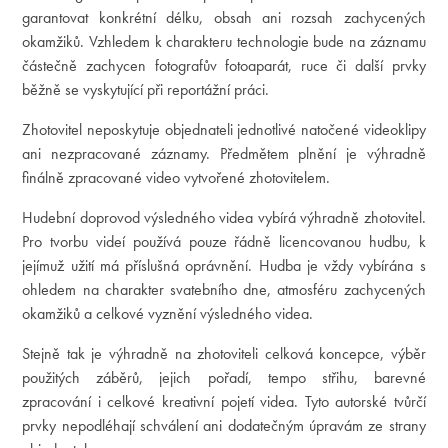
garantovat konkrétní délku, obsah ani rozsah zachycených
okamžiků. Vzhledem k charakteru technologie bude na záznamu
částečně zachycen fotografův fotoaparát, ruce či další prvky
běžně se vyskytující při reportážní práci.
Zhotovitel neposkytuje objednateli jednotlivé natočené videoklipy
ani nezpracované záznamy. Předmětem plnění je výhradně
finálně zpracované video vytvořené zhotovitelem.
Hudební doprovod výsledného videa vybírá výhradně zhotovitel.
Pro tvorbu videí používá pouze řádně licencovanou hudbu, k
jejímuž užití má příslušná oprávnění. Hudba je vždy vybírána s
ohledem na charakter svatebního dne, atmosféru zachycených
okamžiků a celkové vyznění výsledného videa.
Stejně tak je výhradně na zhotoviteli celková koncepce, výběr
použitých záběrů, jejich pořadí, tempo střihu, barevné
zpracování i celkové kreativní pojetí videa. Tyto autorské tvůrčí
prvky nepodléhají schválení ani dodatečným úpravám ze strany