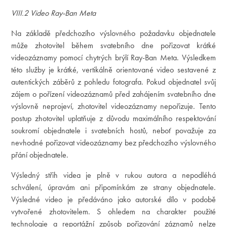
VIII.2 Video Ray-Ban Meta
Na základě předchozího výslovného požadavku objednatele
může zhotovitel během svatebního dne pořizovat krátké
videozáznamy pomocí chytrých brýlí Ray-Ban Meta. Výsledkem
této služby je krátké, vertikálně orientované video sestavené z
autentických záběrů z pohledu fotografa. Pokud objednatel svůj
zájem o pořízení videozáznamů před zahájením svatebního dne
výslovně neprojeví, zhotovitel videozáznamy nepořizuje. Tento
postup zhotovitel uplatňuje z důvodu maximálního respektování
soukromí objednatele i svatebních hostů, neboť považuje za
nevhodné pořizovat videozáznamy bez předchozího výslovného
přání objednatele.
Výsledný střih videa je plně v rukou autora a nepodléhá
schválení, úpravám ani připomínkám ze strany objednatele.
Výsledné video je předáváno jako autorské dílo v podobě
vytvořené zhotovitelem. S ohledem na charakter použité
technologie a reportážní způsob pořizování záznamů nelze