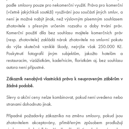
podle smlouvy pouze pro nekomerční využití. Práva pro komerční
(včetně jakýchkoli soutěží) využívání jsou součástí jiných smluv, a
není je možné nabýt jinak, než výslovným písemným souhlasem
zhotovitele s přesným určením rozsahu a doby trvání práv.
Komerční použití díla bez souhlasu majitele komerčních práv
(resp. zhotovitele) zakládá nárok zhotovitele na smluvní pokutu
do výše skutečně vzniklé škody, nejvýše však 250.000 Kč.
Poskytnutí fotografií jiným subjektům, jakožto hotelům a
restauracím, vizážistkám, kadeřnicím, floristkám aj. bez souhlasu
autora není přípustné.
Zákazník nenabývá vlastnická práva k neupraveným záběrům v
žádné podobě.
Slevy a akční ceny nelze kombinovat, pokud není uvedeno nebo
stranami dohodnuto jinak.
Případné požadavky zákazníka na změnu smlouvy, pokud jsou
zhotovitelem akceptovány, přiměřeným způsobem prodlužují