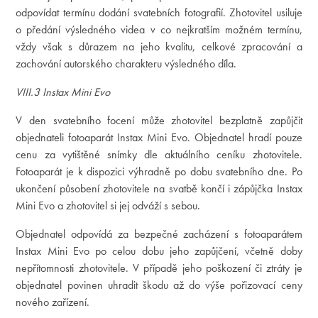
odpovídat termínu dodání svatebních fotografií. Zhotovitel usiluje
o předání výsledného videa v co nejkratším možném termínu,
vždy však s důrazem na jeho kvalitu, celkové zpracování a
zachování autorského charakteru výsledného díla.
VIII.3 Instax Mini Evo
V den svatebního focení může zhotovitel bezplatně zapůjčit
objednateli fotoaparát Instax Mini Evo. Objednatel hradí pouze
cenu za vytištěné snímky dle aktuálního ceníku zhotovitele.
Fotoaparát je k dispozici výhradně po dobu svatebního dne. Po
ukončení působení zhotovitele na svatbě končí i zápůjčka Instax
Mini Evo a zhotovitel si jej odváží s sebou.
Objednatel odpovídá za bezpečné zacházení s fotoaparátem
Instax Mini Evo po celou dobu jeho zapůjčení, včetně doby
nepřítomnosti zhotovitele. V případě jeho poškození či ztráty je
objednatel povinen uhradit škodu až do výše pořizovací ceny
nového zařízení.