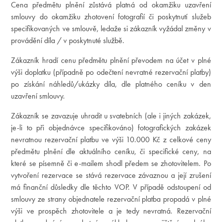
Cena předmětu plnění zůstává platná od okamžiku uzavření
smlouvy do okamžiku zhotovení fotografií či poskytnutí služeb
specifikovaných ve smlouvě, ledaže si zákazník vyžádal změny v
provádění díla / v poskytnuté službě.
Zákazník hradí cenu předmětu plnění převodem na účet v plné
výši doplatku (případně po odečtení nevratné rezervační platby)
po získání náhledů/ukázky díla, dle platného ceníku v den
uzavření smlouvy.
Zákazník se zavazuje uhradit u svatebních (ale i jiných zakázek,
je-li to při objednávce specifikováno) fotografických zakázek
nevratnou rezervační platbu ve výši 10.000 Kč z celkové ceny
předmětu plnění dle aktuálního ceníku, či specifické ceny, na
které se písemně či e-mailem shodl předem se zhotovitelem. Po
vytvoření rezervace se stává rezervace závaznou a její zrušení
má finanční důsledky dle těchto VOP. V případě odstoupení od
smlouvy ze strany objednatele rezervační platba propadá v plné
výši ve prospěch zhotovitele a je tedy nevratná. Rezervační