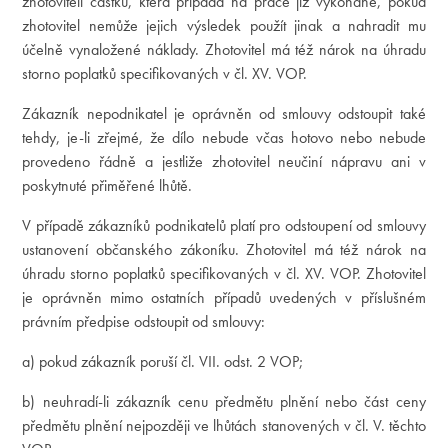
zhotoviteli částku, která připadá na práce již vykonané, pokud
zhotovitel nemůže jejich výsledek použít jinak a nahradit mu
účelně vynaložené náklady. Zhotovitel má též nárok na úhradu
storno poplatků specifikovaných v čl. XV. VOP.
Zákazník nepodnikatel je oprávněn od smlouvy odstoupit také
tehdy, je-li zřejmé, že dílo nebude včas hotovo nebo nebude
provedeno řádně a jestliže zhotovitel neučiní nápravu ani v
poskytnuté přiměřené lhůtě.
V případě zákazníků podnikatelů platí pro odstoupení od smlouvy
ustanovení občanského zákoníku. Zhotovitel má též nárok na
úhradu storno poplatků specifikovaných v čl. XV. VOP. Zhotovitel
je oprávněn mimo ostatních případů uvedených v příslušném
právním předpise odstoupit od smlouvy:
a) pokud zákazník poruší čl. VII. odst. 2 VOP;
b) neuhradí-li zákazník cenu předmětu plnění nebo část ceny
předmětu plnění nejpozději ve lhůtách stanovených v čl. V. těchto