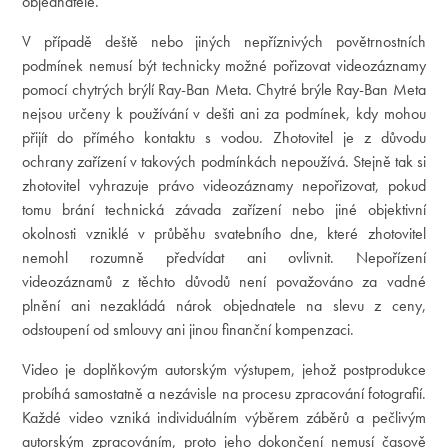
objednatele.
V případě deště nebo jiných nepříznivých povětrnostních
podmínek nemusí být technicky možné pořizovat videozáznamy
pomocí chytrých brýlí Ray-Ban Meta. Chytré brýle Ray-Ban Meta
nejsou určeny k používání v dešti ani za podmínek, kdy mohou
přijít do přímého kontaktu s vodou. Zhotovitel je z důvodu
ochrany zařízení v takových podmínkách nepoužívá. Stejně tak si
zhotovitel vyhrazuje právo videozáznamy nepořizovat, pokud
tomu brání technická závada zařízení nebo jiné objektivní
okolnosti vzniklé v průběhu svatebního dne, které zhotovitel
nemohl rozumně předvídat ani ovlivnit. Nepořízení
videozáznamů z těchto důvodů není považováno za vadné
plnění ani nezakládá nárok objednatele na slevu z ceny,
odstoupení od smlouvy ani jinou finanční kompenzaci.
Video je doplňkovým autorským výstupem, jehož postprodukce
probíhá samostatně a nezávisle na procesu zpracování fotografií.
Každé video vzniká individuálním výběrem záběrů a pečlivým
autorským zpracováním, proto jeho dokončení nemusí časově