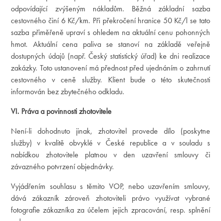
odpovídající zvýšeným nákladům. Běžná základní sazba
cestovného činí 6 Kč/km. Při překročení hranice 50 Kč/l se tato
sazba přiměřeně upraví s ohledem na aktuální cenu pohonných
hmot. Aktuální cena paliva se stanoví na základě veřejně
dostupných údajů (např. Český statistický úřad) ke dni realizace
zakázky. Toto ustanovení má přednost před ujednáním o zahrnutí
cestovného v ceně služby. Klient bude o této skutečnosti
informován bez zbytečného odkladu.
VI. Práva a povinnosti zhotovitele
Není-li dohodnuto jinak, zhotovitel provede dílo (poskytne
služby) v kvalitě obvyklé v České republice a v souladu s
nabídkou zhotovitele platnou v den uzavření smlouvy či
závazného potvrzení objednávky.
Vyjádřením souhlasu s těmito VOP, nebo uzavřením smlouvy,
dává zákazník zároveň zhotoviteli právo využívat vybrané
fotografie zákazníka za účelem jejich zpracování, resp. splnění