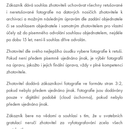
Zákazník dává souhlas zhotoviteli uchovávat všechny retušované
i neretušované fotografie na datových nosičích zhotovitele k
archivaci a možným následným úpravám dle zadání objednatele
či se souhlasem objednatele i samotným zhotovitelem pro vlastní
účely až do písemného odvolání souhlasu objednatelem, nejdéle
po dobu 15 let, není-li souhlas dříve odvolán.
Zhotovitel dle svého nejlepšího úsudku vybere fotografie k retuši.
Pokud není předem písemně ujednáno jinak, je výběr fotografií
na úpravu, jakožto i jejich finální úprava, vždy v plné kompetenci
zhotovitele.
Zhotovitel dodává zákazníkovi fotografie ve formátu stran 3:2,
pokud nebylo předem ujednáno jinak. Fotografie jsou dodávány
pouze v digitální podobě (cloud úschovna), pokud nebylo
předem ujednáno jinak.
Zákazník bere na vědomí a souhlasí s tím, že u svatebních
gratulací neručí zhotovitel za vyfotografování zcela všech