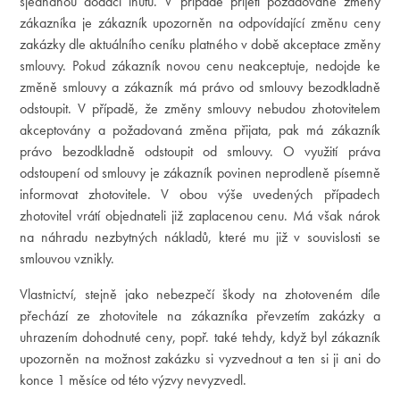
sjednanou dodací lhůtu. V případě přijetí požadované změny
zákazníka je zákazník upozorněn na odpovídající změnu ceny
zakázky dle aktuálního ceníku platného v době akceptace změny
smlouvy. Pokud zákazník novou cenu neakceptuje, nedojde ke
změně smlouvy a zákazník má právo od smlouvy bezodkladně
odstoupit. V případě, že změny smlouvy nebudou zhotovitelem
akceptovány a požadovaná změna přijata, pak má zákazník
právo bezodkladně odstoupit od smlouvy. O využití práva
odstoupení od smlouvy je zákazník povinen neprodleně písemně
informovat zhotovitele. V obou výše uvedených případech
zhotovitel vrátí objednateli již zaplacenou cenu. Má však nárok
na náhradu nezbytných nákladů, které mu již v souvislosti se
smlouvou vznikly.
Vlastnictví, stejně jako nebezpečí škody na zhotoveném díle
přechází ze zhotovitele na zákazníka převzetím zakázky a
uhrazením dohodnuté ceny, popř. také tehdy, když byl zákazník
upozorněn na možnost zakázku si vyzvednout a ten si ji ani do
konce 1 měsíce od této výzvy nevyzvedl.