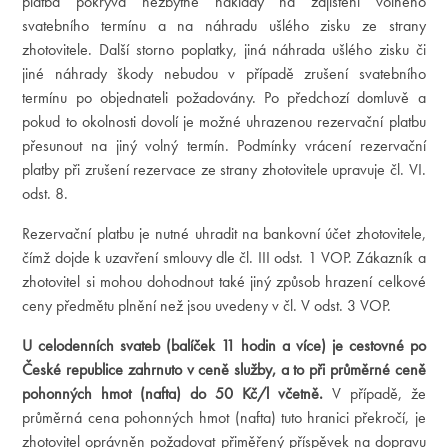
platba pokrývá nezbytné náklady na zajištění volného
svatebního termínu a na náhradu ušlého zisku ze strany
zhotovitele. Další storno poplatky, jiná náhrada ušlého zisku či
jiné náhrady škody nebudou v případě zrušení svatebního
termínu po objednateli požadovány. Po předchozí domluvě a
pokud to okolnosti dovolí je možné uhrazenou rezervační platbu
přesunout na jiný volný termín. Podmínky vrácení rezervační
platby při zrušení rezervace ze strany zhotovitele upravuje čl. VI.
odst. 8.
Rezervační platbu je nutné uhradit na bankovní účet zhotovitele,
čímž dojde k uzavření smlouvy dle čl. III odst. 1 VOP. Zákazník a
zhotovitel si mohou dohodnout také jiný způsob hrazení celkové
ceny předmětu plnění než jsou uvedeny v čl. V odst. 3 VOP.
U celodenních svateb (balíček 11 hodin a více) je cestovné po
České republice zahrnuto v ceně služby, a to při průměrné ceně
pohonných hmot (nafta) do 50 Kč/l včetně.
V případě, že
průměrná cena pohonných hmot (nafta) tuto hranici překročí, je
zhotovitel oprávněn požadovat přiměřený příspěvek na dopravu