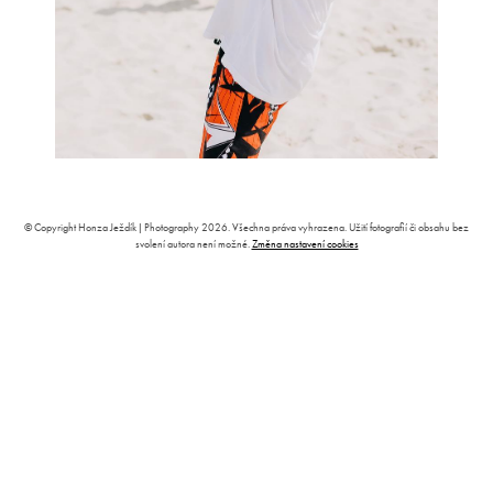
© Copyright Honza Ježdík | Photography 2026. Všechna práva vyhrazena. Užití fotografií či obsahu bez
svolení autora není možné.
Změna nastavení cookies