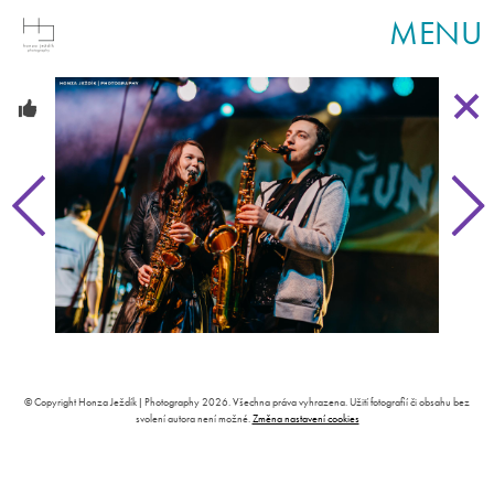
MENU
© Copyright Honza Ježdík | Photography 2026. Všechna práva vyhrazena. Užití fotografií či obsahu bez
svolení autora není možné.
Změna nastavení cookies