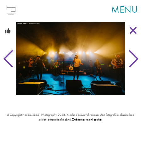
MENU
© Copyright Honza Ježdík | Photography 2026. Všechna práva vyhrazena. Užití fotografií či obsahu bez
svolení autora není možné.
Změna nastavení cookies