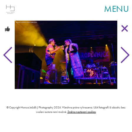
MENU
© Copyright Honza Ježdík | Photography 2026. Všechna práva vyhrazena. Užití fotografií či obsahu bez
svolení autora není možné.
Změna nastavení cookies