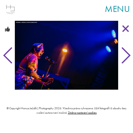
MENU
© Copyright Honza Ježdík | Photography 2026. Všechna práva vyhrazena. Užití fotografií či obsahu bez
svolení autora není možné.
Změna nastavení cookies