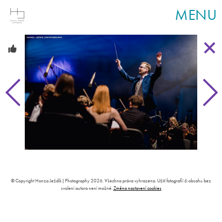
MENU
© Copyright Honza Ježdík | Photography 2026. Všechna práva vyhrazena. Užití fotografií či obsahu bez
svolení autora není možné.
Změna nastavení cookies