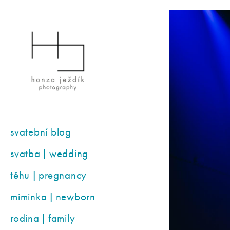
svatební blog
svatba | wedding
těhu | pregnancy
miminka | newborn
rodina | family