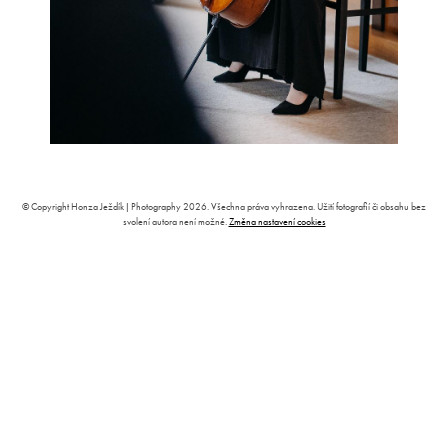
© Copyright Honza Ježdík | Photography 2026. Všechna práva vyhrazena. Užití fotografií či obsahu bez
svolení autora není možné.
Změna nastavení cookies