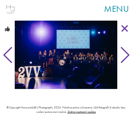
MENU
© Copyright Honza Ježdík | Photography 2026. Všechna práva vyhrazena. Užití fotografií či obsahu bez
svolení autora není možné.
Změna nastavení cookies