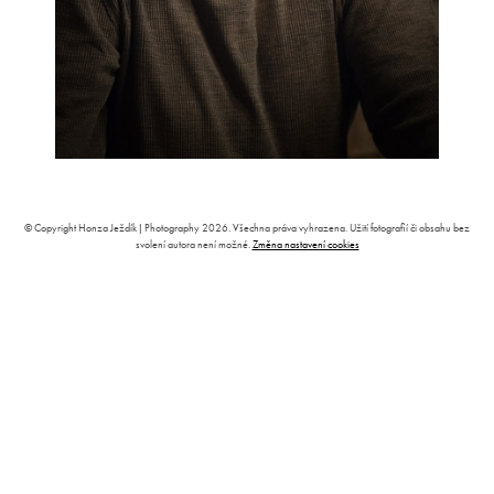
© Copyright Honza Ježdík | Photography 2026. Všechna práva vyhrazena. Užití fotografií či obsahu bez
svolení autora není možné.
Změna nastavení cookies