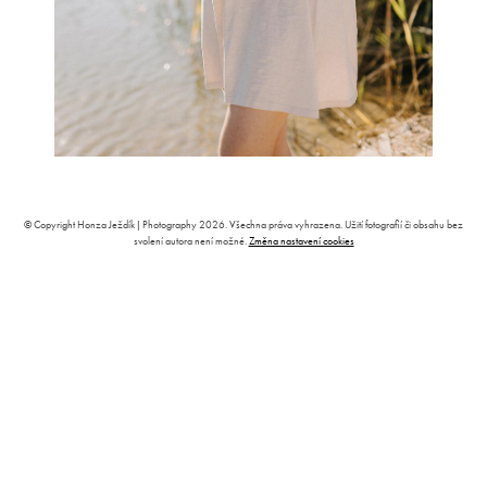
© Copyright Honza Ježdík | Photography 2026. Všechna práva vyhrazena. Užití fotografií či obsahu bez
svolení autora není možné.
Změna nastavení cookies