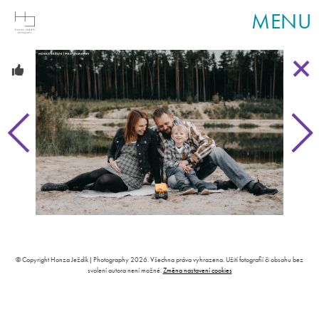
MENU
© Copyright Honza Ježdík | Photography 2026. Všechna práva vyhrazena. Užití fotografií či obsahu bez
svolení autora není možné.
Změna nastavení cookies