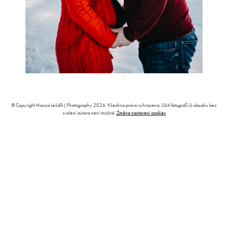
© Copyright Honza Ježdík | Photography 2026. Všechna práva vyhrazena. Užití fotografií či obsahu bez
svolení autora není možné.
Změna nastavení cookies