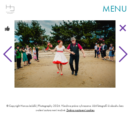
MENU
© Copyright Honza Ježdík | Photography 2026. Všechna práva vyhrazena. Užití fotografií či obsahu bez
svolení autora není možné.
Změna nastavení cookies