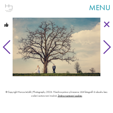
MENU
© Copyright Honza Ježdík | Photography 2026. Všechna práva vyhrazena. Užití fotografií či obsahu bez
svolení autora není možné.
Změna nastavení cookies