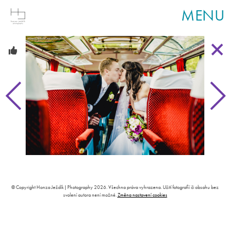
MENU
© Copyright Honza Ježdík | Photography 2026. Všechna práva vyhrazena. Užití fotografií či obsahu bez
svolení autora není možné.
Změna nastavení cookies