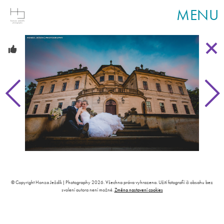
MENU
© Copyright Honza Ježdík | Photography 2026. Všechna práva vyhrazena. Užití fotografií či obsahu bez
svolení autora není možné.
Změna nastavení cookies