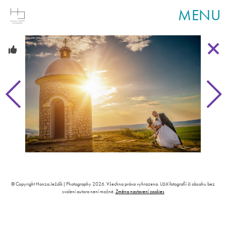
MENU
© Copyright Honza Ježdík | Photography 2026. Všechna práva vyhrazena. Užití fotografií či obsahu bez
svolení autora není možné.
Změna nastavení cookies