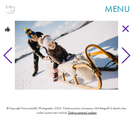
MENU
© Copyright Honza Ježdík | Photography 2026. Všechna práva vyhrazena. Užití fotografií či obsahu bez
svolení autora není možné.
Změna nastavení cookies