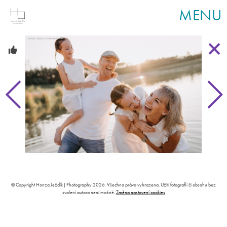
MENU
© Copyright Honza Ježdík | Photography 2026. Všechna práva vyhrazena. Užití fotografií či obsahu bez
svolení autora není možné.
Změna nastavení cookies