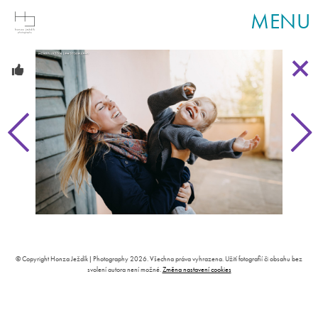
MENU
© Copyright Honza Ježdík | Photography 2026. Všechna práva vyhrazena. Užití fotografií či obsahu bez
svolení autora není možné.
Změna nastavení cookies