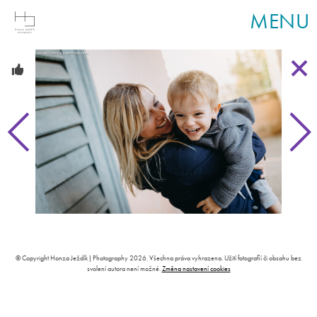
MENU
© Copyright Honza Ježdík | Photography 2026. Všechna práva vyhrazena. Užití fotografií či obsahu bez
svolení autora není možné.
Změna nastavení cookies