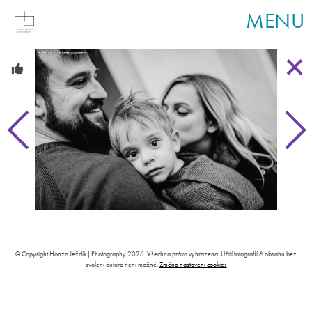
MENU
© Copyright Honza Ježdík | Photography 2026. Všechna práva vyhrazena. Užití fotografií či obsahu bez
svolení autora není možné.
Změna nastavení cookies