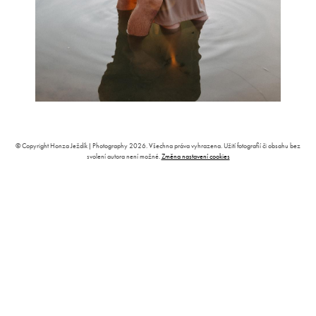
© Copyright Honza Ježdík | Photography 2026. Všechna práva vyhrazena. Užití fotografií či obsahu bez
svolení autora není možné.
Změna nastavení cookies