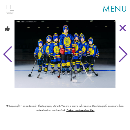
MENU
© Copyright Honza Ježdík | Photography 2026. Všechna práva vyhrazena. Užití fotografií či obsahu bez
svolení autora není možné.
Změna nastavení cookies