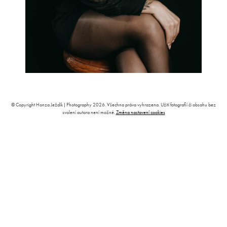
© Copyright Honza Ježdík | Photography 2026. Všechna práva vyhrazena. Užití fotografií či obsahu bez
svolení autora není možné.
Změna nastavení cookies