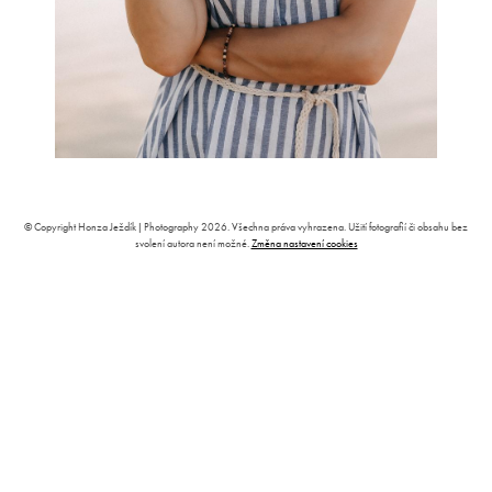
© Copyright Honza Ježdík | Photography 2026. Všechna práva vyhrazena. Užití fotografií či obsahu bez
svolení autora není možné.
Změna nastavení cookies