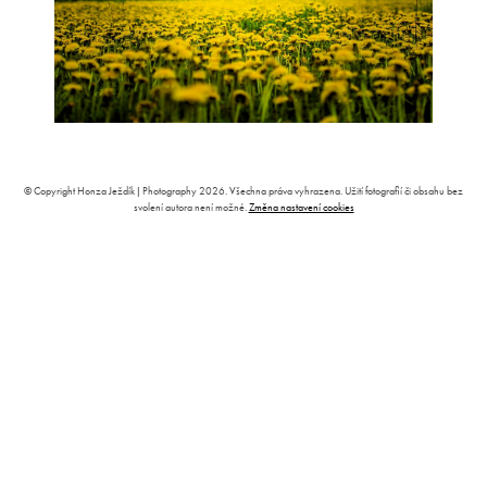
© Copyright Honza Ježdík | Photography 2026. Všechna práva vyhrazena. Užití fotografií či obsahu bez
svolení autora není možné.
Změna nastavení cookies