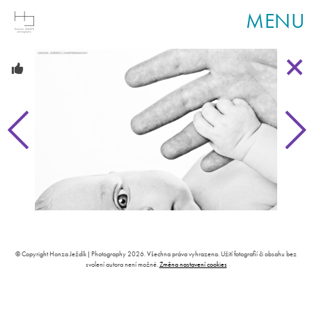
MENU
© Copyright Honza Ježdík | Photography 2026. Všechna práva vyhrazena. Užití fotografií či obsahu bez
svolení autora není možné.
Změna nastavení cookies