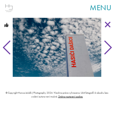
MENU
© Copyright Honza Ježdík | Photography 2026. Všechna práva vyhrazena. Užití fotografií či obsahu bez
svolení autora není možné.
Změna nastavení cookies