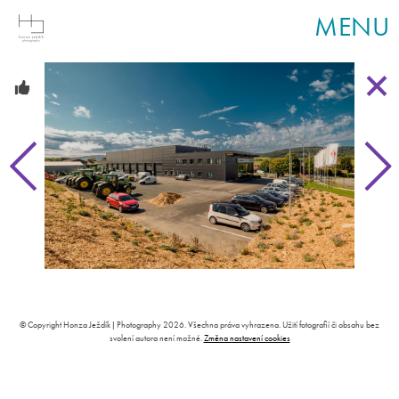
MENU
© Copyright Honza Ježdík | Photography 2026. Všechna práva vyhrazena. Užití fotografií či obsahu bez
svolení autora není možné.
Změna nastavení cookies