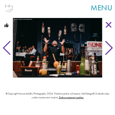
MENU
© Copyright Honza Ježdík | Photography 2026. Všechna práva vyhrazena. Užití fotografií či obsahu bez
svolení autora není možné.
Změna nastavení cookies