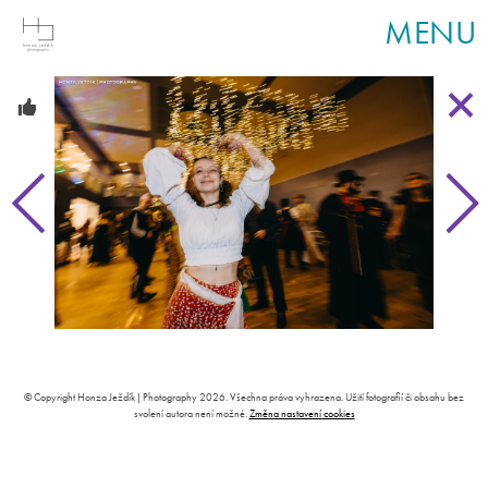
MENU
© Copyright Honza Ježdík | Photography 2026. Všechna práva vyhrazena. Užití fotografií či obsahu bez
svolení autora není možné.
Změna nastavení cookies