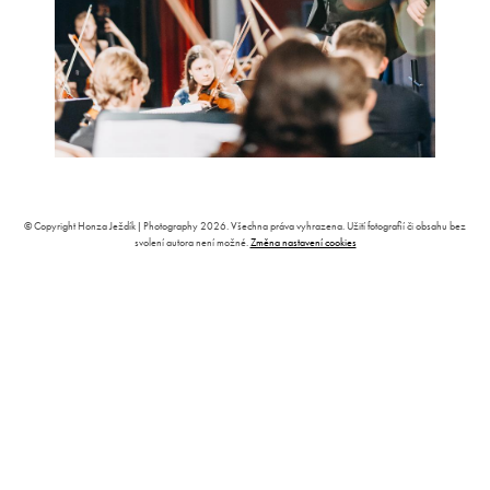
© Copyright Honza Ježdík | Photography 2026. Všechna práva vyhrazena. Užití fotografií či obsahu bez
svolení autora není možné.
Změna nastavení cookies