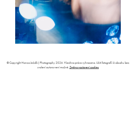
© Copyright Honza Ježdík | Photography 2026. Všechna práva vyhrazena. Užití fotografií či obsahu bez
svolení autora není možné.
Změna nastavení cookies