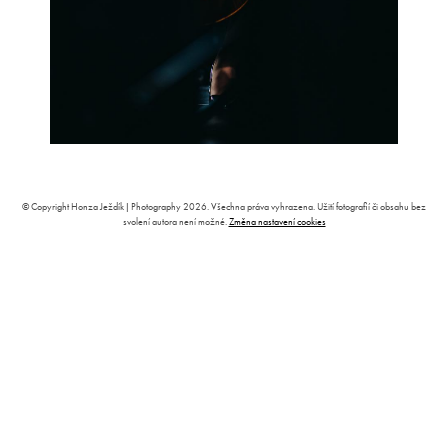
© Copyright Honza Ježdík | Photography 2026. Všechna práva vyhrazena. Užití fotografií či obsahu bez
svolení autora není možné.
Změna nastavení cookies