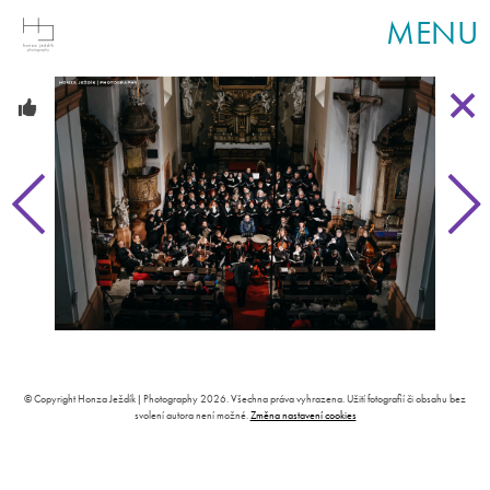
MENU
© Copyright Honza Ježdík | Photography 2026. Všechna práva vyhrazena. Užití fotografií či obsahu bez
svolení autora není možné.
Změna nastavení cookies