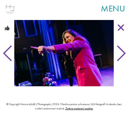
MENU
© Copyright Honza Ježdík | Photography 2026. Všechna práva vyhrazena. Užití fotografií či obsahu bez
svolení autora není možné.
Změna nastavení cookies