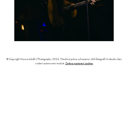
© Copyright Honza Ježdík | Photography 2026. Všechna práva vyhrazena. Užití fotografií či obsahu bez
svolení autora není možné.
Změna nastavení cookies