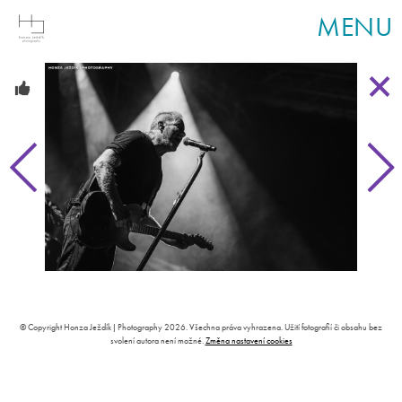
MENU
© Copyright Honza Ježdík | Photography 2026. Všechna práva vyhrazena. Užití fotografií či obsahu bez
svolení autora není možné.
Změna nastavení cookies