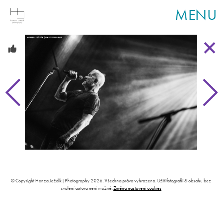
MENU
© Copyright Honza Ježdík | Photography 2026. Všechna práva vyhrazena. Užití fotografií či obsahu bez
svolení autora není možné.
Změna nastavení cookies