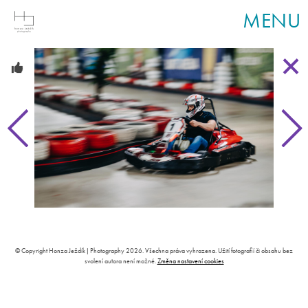
MENU
© Copyright Honza Ježdík | Photography 2026. Všechna práva vyhrazena. Užití fotografií či obsahu bez
svolení autora není možné.
Změna nastavení cookies