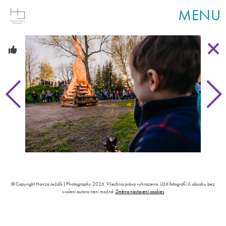
MENU
© Copyright Honza Ježdík | Photography 2026. Všechna práva vyhrazena. Užití fotografií či obsahu bez
svolení autora není možné.
Změna nastavení cookies