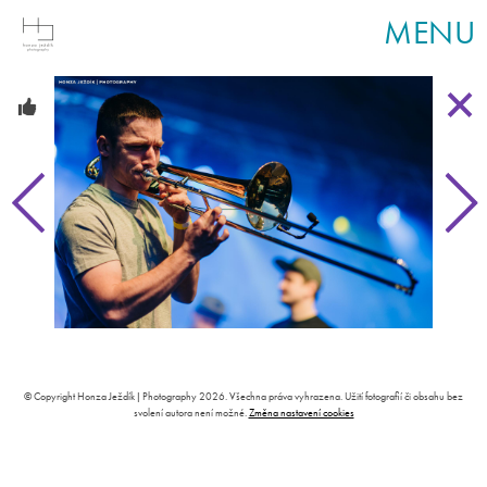
MENU
© Copyright Honza Ježdík | Photography 2026. Všechna práva vyhrazena. Užití fotografií či obsahu bez
svolení autora není možné.
Změna nastavení cookies