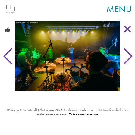
MENU
© Copyright Honza Ježdík | Photography 2026. Všechna práva vyhrazena. Užití fotografií či obsahu bez
svolení autora není možné.
Změna nastavení cookies